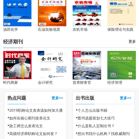
油田化学
石油实验地质
农机市场
保险理论与实践
经济期刊
更多
时代商家
会计研究
首席财务官
经济管理
热点问题
出书出版
更多>>
更多>>
•
•
2019职称论文发表该如何加大通
个人怎么出版书籍
•
•
如何在核心期刊发表论文
图书选题策划七大技巧
过率
•
•
政工师怎么发表论文
什么是私人定制出书？
•
•
高级经济师职称论文如何发？
想出书找什么机构？找权威期刊