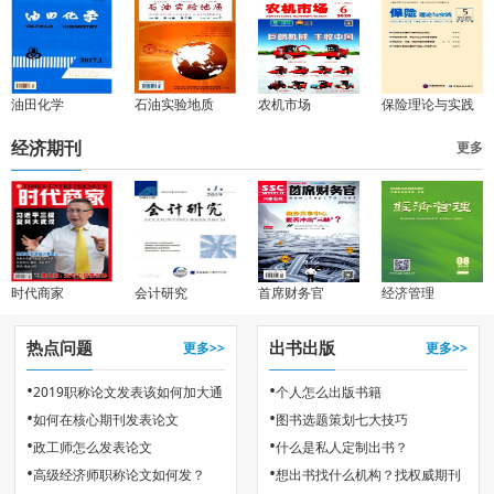
油田化学
石油实验地质
农机市场
保险理论与实践
经济期刊
更多
时代商家
会计研究
首席财务官
经济管理
热点问题
出书出版
更多>>
更多>>
•
•
2019职称论文发表该如何加大通
个人怎么出版书籍
•
•
如何在核心期刊发表论文
图书选题策划七大技巧
过率
•
•
政工师怎么发表论文
什么是私人定制出书？
•
•
高级经济师职称论文如何发？
想出书找什么机构？找权威期刊