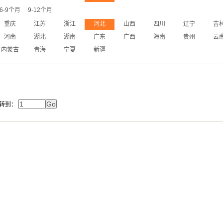
6-9个月
9-12个月
重庆
江苏
浙江
河北
山西
四川
辽宁
吉
河南
湖北
湖南
广东
广西
海南
贵州
云
内蒙古
青海
宁夏
新疆
转到：