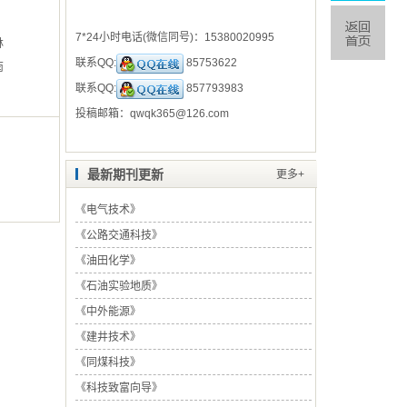
7*24小时电话(微信同号)：
15380020995
林
联系QQ:
85753622
南
联系QQ:
857793983
投稿邮箱：
qwqk365@126.com
最新期刊更新
更多+
《
电气技术
》
《
公路交通科技
》
《
油田化学
》
《
石油实验地质
》
《
中外能源
》
《
建井技术
》
《
同煤科技
》
《
科技致富向导
》