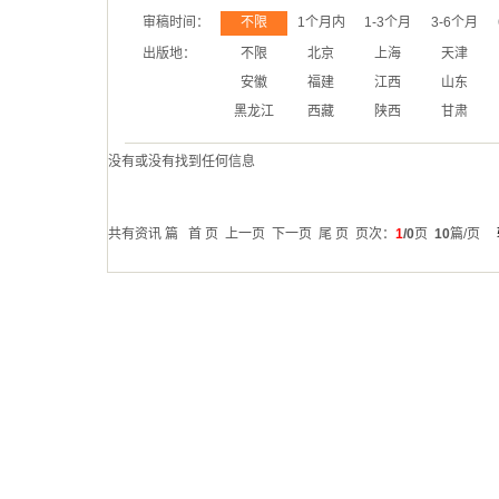
审稿时间：
不限
1个月内
1-3个月
3-6个月
出版地：
不限
北京
上海
天津
安徽
福建
江西
山东
黑龙江
西藏
陕西
甘肃
没有或没有找到任何信息
共有资讯
篇 首 页 上一页 下一页 尾 页 页次：
1
/0
页
10
篇/页