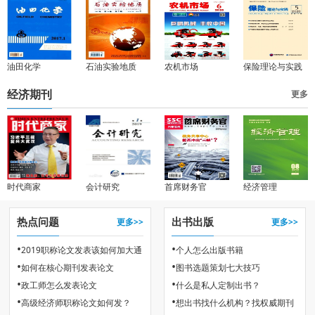
油田化学
石油实验地质
农机市场
保险理论与实践
经济期刊
更多
时代商家
会计研究
首席财务官
经济管理
热点问题
出书出版
更多>>
更多>>
•
•
2019职称论文发表该如何加大通
个人怎么出版书籍
•
•
如何在核心期刊发表论文
图书选题策划七大技巧
过率
•
•
政工师怎么发表论文
什么是私人定制出书？
•
•
高级经济师职称论文如何发？
想出书找什么机构？找权威期刊