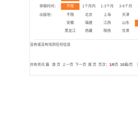
审稿时间：
不限
1个月内
1-3个月
3-6个月
出版地：
不限
北京
上海
天津
安徽
福建
江西
山东
黑龙江
西藏
陕西
甘肃
没有或没有找到任何信息
共有资讯
篇 首 页 上一页 下一页 尾 页 页次：
1
/0
页
10
篇/页