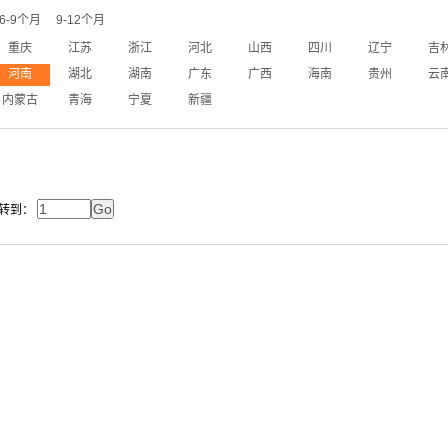
6-9个月
9-12个月
重庆
江苏
浙江
河北
山西
四川
辽宁
吉
河南
湖北
湖南
广东
广西
海南
贵州
云
内蒙古
青海
宁夏
新疆
转到：