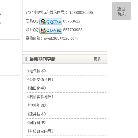
7*24小时电话(微信同号)：
15380020995
林
联系QQ:
85753622
南
联系QQ:
857793983
投稿邮箱：
qwqk365@126.com
最新期刊更新
更多+
《
电气技术
》
《
公路交通科技
》
《
油田化学
》
《
石油实验地质
》
《
中外能源
》
《
建井技术
》
《
同煤科技
》
《
科技致富向导
》