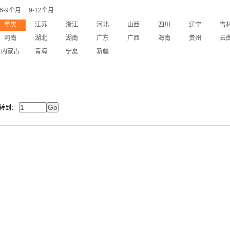
6-9个月
9-12个月
重庆
江苏
浙江
河北
山西
四川
辽宁
吉
河南
湖北
湖南
广东
广西
海南
贵州
云
内蒙古
青海
宁夏
新疆
转到：