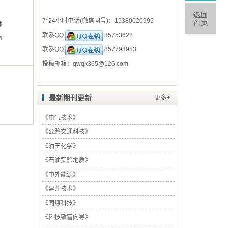
7*24小时电话(微信同号)：
15380020995
林
联系QQ:
85753622
南
联系QQ:
857793983
投稿邮箱：
qwqk365@126.com
最新期刊更新
更多+
《
电气技术
》
《
公路交通科技
》
《
油田化学
》
《
石油实验地质
》
《
中外能源
》
《
建井技术
》
《
同煤科技
》
《
科技致富向导
》