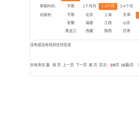
审稿时间：
不限
1个月内
1-3个月
3-6个月
出版地：
不限
北京
上海
天津
安徽
福建
江西
山东
黑龙江
西藏
陕西
甘肃
没有或没有找到任何信息
共有资讯
篇 首 页 上一页 下一页 尾 页 页次：
1
/0
页
10
篇/页