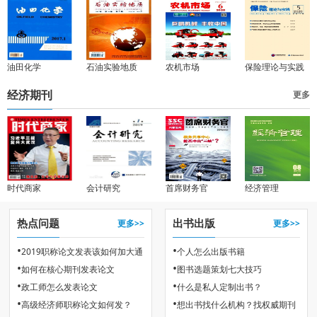
油田化学
石油实验地质
农机市场
保险理论与实践
经济期刊
更多
时代商家
会计研究
首席财务官
经济管理
热点问题
出书出版
更多>>
更多>>
•
•
2019职称论文发表该如何加大通
个人怎么出版书籍
•
•
如何在核心期刊发表论文
图书选题策划七大技巧
过率
•
•
政工师怎么发表论文
什么是私人定制出书？
•
•
高级经济师职称论文如何发？
想出书找什么机构？找权威期刊