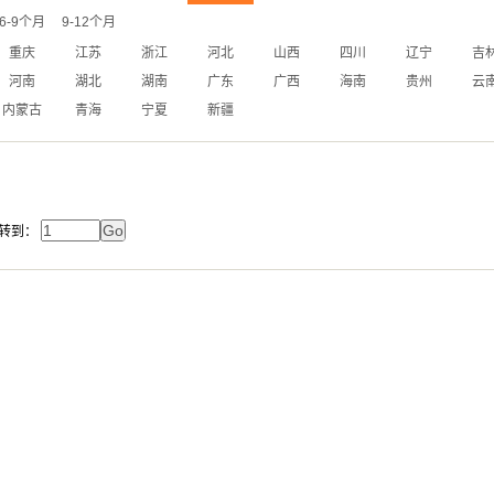
6-9个月
9-12个月
重庆
江苏
浙江
河北
山西
四川
辽宁
吉
河南
湖北
湖南
广东
广西
海南
贵州
云
内蒙古
青海
宁夏
新疆
转到：