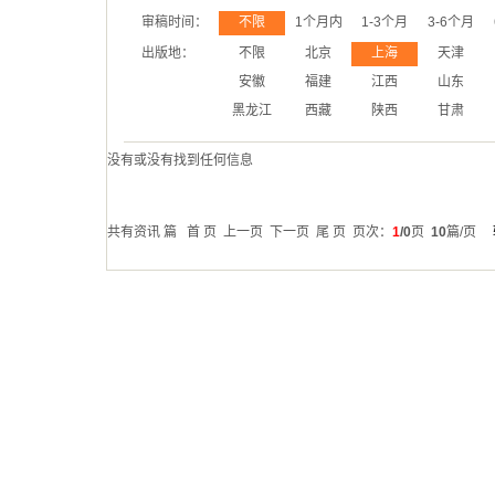
审稿时间：
不限
1个月内
1-3个月
3-6个月
出版地：
不限
北京
上海
天津
安徽
福建
江西
山东
黑龙江
西藏
陕西
甘肃
没有或没有找到任何信息
共有资讯
篇 首 页 上一页 下一页 尾 页 页次：
1
/0
页
10
篇/页