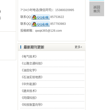
7*24小时电话(微信同号)：
15380020995
林
联系QQ:
85753622
南
联系QQ:
857793983
投稿邮箱：
qwqk365@126.com
最新期刊更新
更多+
《
电气技术
》
《
公路交通科技
》
《
油田化学
》
《
石油实验地质
》
《
中外能源
》
《
建井技术
》
《
同煤科技
》
《
科技致富向导
》