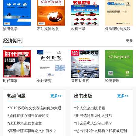
油田化学
石油实验地质
农机市场
保险理论与实践
经济期刊
更多
时代商家
会计研究
首席财务官
经济管理
热点问题
出书出版
更多>>
更多>>
•
•
2019职称论文发表该如何加大通
个人怎么出版书籍
•
•
如何在核心期刊发表论文
图书选题策划七大技巧
过率
•
•
政工师怎么发表论文
什么是私人定制出书？
•
•
高级经济师职称论文如何发？
想出书找什么机构？找权威期刊